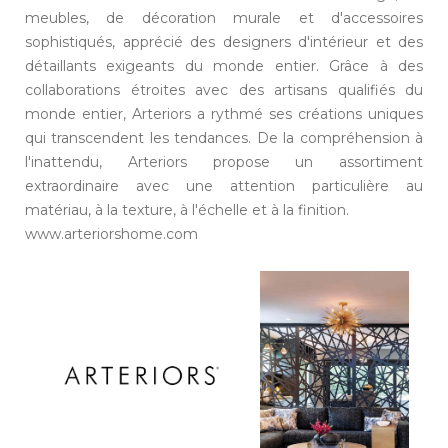
RÉSIDENCES
meubles, de décoration murale et d'accessoires
DE LUXE
sophistiqués, apprécié des designers d'intérieur et des
APERÇU
détaillants exigeants du monde entier. Grâce à des
LE
collaborations étroites avec des artisans qualifiés du
DÉVELOPPEMENT
monde entier, Arteriors a rythmé ses créations uniques
DU PROJET
qui transcendent les tendances. De la compréhension à
INVESTISSEMENT
l'inattendu, Arteriors propose un assortiment
L'ÉQUIPEMENTS
extraordinaire avec une attention particulière au
SERVICE DE
matériau, à la texture, à l'échelle et à la finition.
CONCIERGERIE
www.arteriorshome.com
TÉLÉCHARGEMENTS
MARQUES
SUITES
RÉSIDENCE
LES AWARDS
DÉPARTEMENT
COMMERCIALE