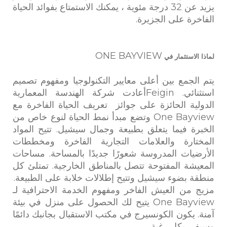
التجاري
يزيد عن 32 درجة مئوية ، يمكنك الاستمتاع بفوائد الحياة
الفاخرة على الجزيرة.
اتصل بنا
أخبار
ONE BAYVIEW
لماذا الاستثمار في
ONE
BAYVIEW
NEWS
يتم الجمع بين أعلى معايير التكنولوجيا ومفهوم تصميم
جزر سيشل
استثنائي. Feiginأعادت شركة الهندسة المعمارية
الصحافة و
الدولية الحائزة على جوائز تعريف الحياة الفاخرة مع
الإعلام
One Bayview وتضع مبدأ نمط الحياة لنوع خاص من
الخبرة فيما يتعلق بطبيعة وجمال سيشيل. تتيح المواد
Copyright ©
ONE
المختارة والعلامات التجارية الفاخرة ومخططات
BAYVIEW -
الأرضيات المدروسة شعورًا جديدًا بالمساحة. مساحات
SEYCHELLES
المعيشة المفتوحة تتصل بالمناطق الخارجية. تمتلئ كل
2020
منطقة بضوء سيشيل وتتيح إطلالات خلابة على الطبيعة.
Development
and Design:
مزيج من العيش الفاخر ومفهوم الخدمة الاحترافية لـ
One Bayview يتيح لك الحصول على منزل في بيئة
آمنة. يكون الكونسيرج في مكتب الاستقبال بجانبك دائمًا
وسيفي بكل رغبة.