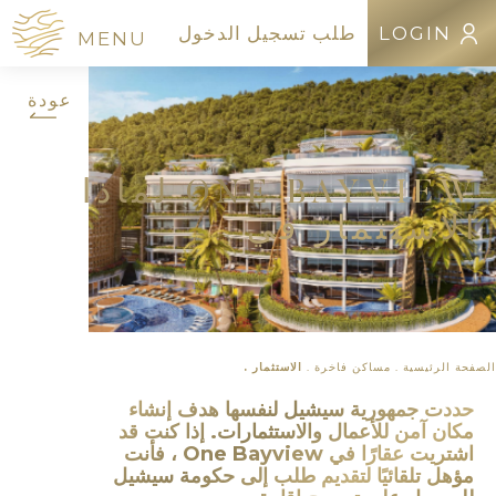
طلب
LOGIN
LOGIN
طلب تسجيل الدخول
تسجيل
MENU
ENGLISH
FRANÇAIS
عربى
الدخول
عودة
الرئيسية
ONE
ONE BAYVIEW لماذا
ONE BAYVIEW لماذا
BAYVIEW
التعليمات
الاستثمار في
الاستثمار في
نادر بشكل
طبيعي
القصص
موقع
نكهات
الصفحة الرئيسية .
مساكن فاخرة .
الاستثمار .
الكريول
أسلوب
حددت جمهورية سيشيل لنفسها هدف إنشاء
الحياة
مكان آمن للأعمال والاستثمارات.
إذا كنت قد
خلف
اشتريت عقارًا في
One Bayview ، فأنت
الكواليس
مؤهل تلقائيًا لتقديم طلب إلى حكومة سيشيل
معلومات