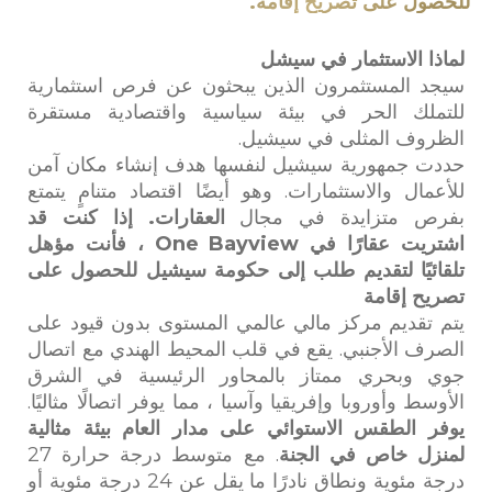
للحصول على تصريح إقامة.
مساكن
لماذا الاستثمار في سيشل
فاخرة
سيجد المستثمرون الذين يبحثون عن فرص استثمارية
نظرة عامة
للتملك الحر في بيئة سياسية واقتصادية مستقرة
تطوير
الظروف المثلى في سيشيل.
المشروع
حددت جمهورية سيشيل لنفسها هدف إنشاء مكان آمن
الاستثمار
للأعمال والاستثمارات. وهو أيضًا اقتصاد متنامٍ يتمتع
وسائل
بفرص متزايدة في مجال
العقارات. إذا كنت قد
الراحة
اشتريت عقارًا في One Bayview ، فأنت مؤهل
خدمة
الكونسيرج
تلقائيًا لتقديم طلب إلى حكومة سيشيل للحصول على
التحميلات
تصريح إقامة
العلامات
يتم تقديم مركز مالي عالمي المستوى بدون قيود على
الصرف الأجنبي. يقع في قلب المحيط الهندي مع اتصال
أجنحة
جوي وبحري ممتاز بالمحاور الرئيسية في الشرق
الإقامة
الأوسط وأوروبا وإفريقيا وآسيا ، مما يوفر اتصالًا مثاليًا.
يوفر الطقس الاستوائي على مدار العام بيئة مثالية
الجوائز
لمنزل خاص في الجنة
. مع متوسط ​​درجة حرارة 27
القسم
درجة مئوية ونطاق نادرًا ما يقل عن 24 درجة مئوية أو